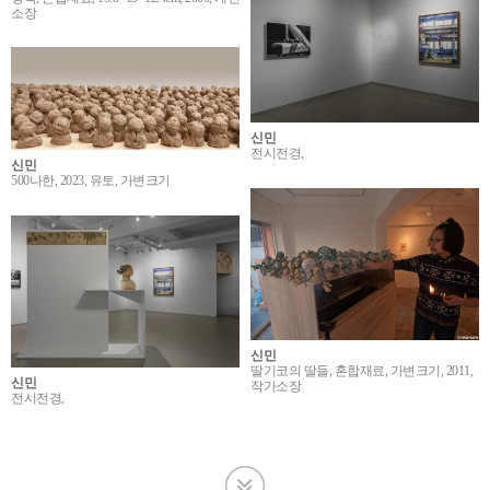
소장
신민
전시전경,
신민
500나한, 2023, 유토, 가변크기
신민
딸기코의 딸들, 혼합재료, 가변크기, 2011,
신민
작가소장
전시전경,