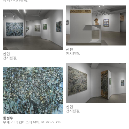
에 다가서려는展,
신민
전시전경,
신민
전시전경,
신민
전시전경,
한성우
무제, 2019, 캔버스에 유채, 181.8x227.3cm