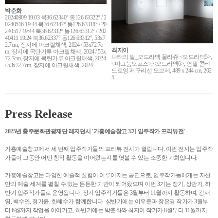
박춘화
20240909 19:03 북36.62340° 동126.63322° / 2
0240516 19:44 북36.62347° 동126.63318° / 20
240517 19:44 북36.62332° 동126.63312° / 202
40411 19:24 북36.62337° 동126.63312°, 53x7
2.7cm, 장지에 아크릴채색, 2024 / 53x72.7c
최지이
m, 장지에 목탄가루 아크릴채색, 2024 / 53x
나태의 딸_오드라덱 꼴라쥬:<오드라덱5>,
72.7cm, 장지에 목탄가루 아크릴채색, 2024
<마그눔오프스>,<오드라덱6>, 연필 콘테
/ 53x72.7cm, 장지에 아크릴채색, 2024
드로잉과 구리선 오브제, 489 x 244 cm, 202
5
Press Release
2025년 충주문화관광재단 레지던시 '가흥예술창고 3기 입주작가 프리뷰전'
가흥예술창고에서 세 번째 입주작가들의 프리뷰 전시가 열립니다. 이번 전시는 입주작
가들이 그동안 어떤 창작 활동을 이어왔는지를 엿볼 수 있는 소중한 기회입니다.
가흥예술창고는 다양한 예술적 실험이 이루어지는 공간으로, 입주작가들에게는 자신
만의 예술 세계를 펼칠 수 있는 든든한 기반이 되어왔으며 이번 3기는 장기, 상반기, 하
반기 입주작가들로 운영됩니다. 장기 입주작가들은 3월부터 11월까지 활동하며, 강재
영, 백수연, 정가윤, 한혜수가 함께합니다. 상반기에는 이우준과 장은경 작가가 3월부
터 6월까지 작업을 이어가고, 하반기에는 박춘화와 최지이 작가가 8월부터 11월까지