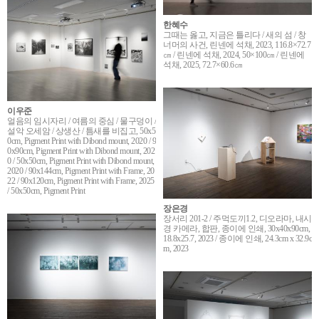
한혜수
그때는 옳고, 지금은 틀리다 / 새의 섬 / 창
너머의 사건, 린넨에 석채, 2023, 116.8×72.7
㎝ / 린넨에 석채, 2024, 50×100㎝ / 린넨에
석채, 2025, 72.7×60.6㎝
이우준
얼음의 임시자리 / 여름의 중심 / 물구덩이 /
설악 오세암 / 상생산 / 틈새를 비집고, 50x5
0cm, Pigment Print with Dibond mount, 2020 / 9
0x90cm, Pigment Print with Dibond mount, 202
0 / 50x50cm, Pigment Print with Dibond mount,
2020 / 90x144cm, Pigment Print with Frame, 20
22 / 90x120cm, Pigment Print with Frame, 2025
/ 50x50cm, Pigment Print
장은경
장서리 201-2 / 주먹도끼1.2, 디오라마, 내시
경 카메라, 합판, 종이에 인쇄, 30x40x90cm,
18.8x25.7, 2023 / 종이에 인쇄, 24.3cm x 32.9c
m, 2023