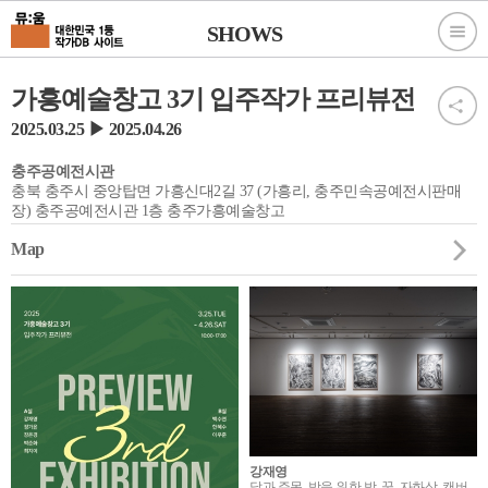
SHOWS
가흥예술창고 3기 입주작가 프리뷰전
2025.03.25 ▶ 2025.04.26
충주공예전시관
충북 충주시 중앙탑면 가흥신대2길 37 (가흥리, 충주민속공예전시판매
장) 충주공예전시관 1층 충주가흥예술창고
Map
강재영
달과 주목, 밤을 위한 방, 꿈, 자화상, 캔버