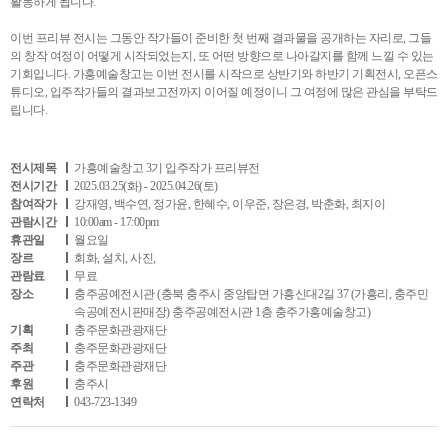
활동하게 됩니다.
이번 프리뷰 전시는 그동안 작가들이 준비한 첫 번째 결과물을 공개하는 자리로, 그들
의 창작 여정이 어떻게 시작되었는지, 또 어떤 방향으로 나아갈지를 함께 느낄 수 있는
기회입니다. 가흥예술창고는 이번 전시를 시작으로 상반기와 하반기 기획전시, 오픈스
튜디오, 입주작가들의 결과보고전까지 이어질 예정이니 그 여정에 많은 관심을 부탁드
립니다.
전시제목
가흥예술창고 3기 입주작가 프리뷰전
전시기간
2025.03.25(화) - 2025.04.26(토)
참여작가
강재영, 백수연, 정가윤, 한혜수, 이우준, 장은경, 박춘화, 최지이
관람시간
10:00am - 17:00pm
휴관일
월요일
장르
회화, 설치, 사진,
관람료
무료
장소
충주공예전시관 (충북 충주시 중앙탑면 가흥신대2길 37 (가흥리, 충주민
속공예전시판매장) 충주공예전시관 1층 충주가흥예술창고)
기획
충주문화관광재단
주최
충주문화관광재단
주관
충주문화관광재단
후원
충주시
연락처
043-723-1349