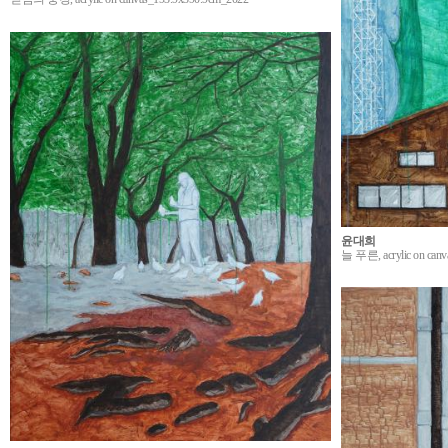
윤대희
늘 푸른, acrylic on can