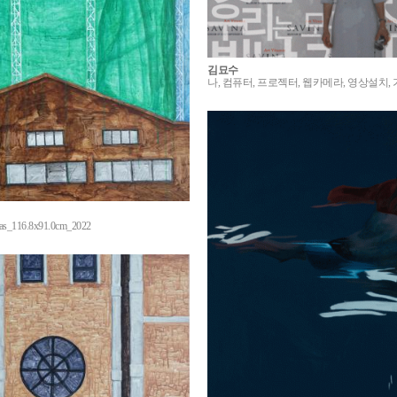
김묘수
나, 컴퓨터, 프로젝터, 웹카메라, 영상설치, 가
vas_116.8x91.0cm_2022