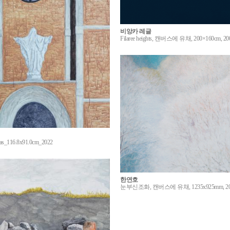
비앙카 레글
Filaree heights, 캔버스에 유채, 200×160cm, 20
anvas_116.8x91.0cm_2022
한연호
눈부신조화, 캔버스에 유채, 1235x925mm, 20