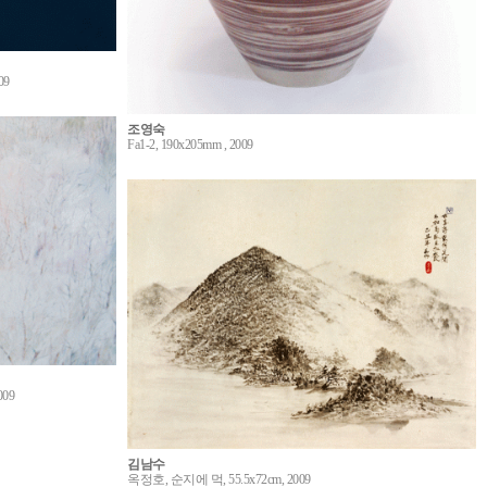
09
조영숙
Fa1-2, 190x205mm , 2009
09
김남수
옥정호, 순지에 먹, 55.5x72cm, 2009