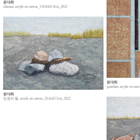
윤대희
shaman, acrylic on canvas_116.8x91.0cm_2022
윤대희
guardian, acrylic on c
윤대희
믿음의 돌, acrylic on canvas_33.4x45.5cm_2022