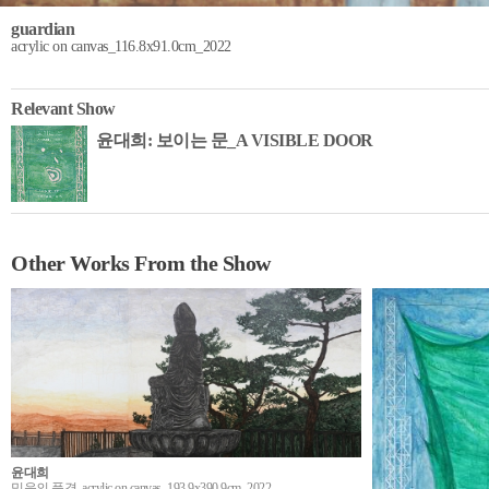
guardian
acrylic on canvas_116.8x91.0cm_2022
Relevant Show
윤대희: 보이는 문_A VISIBLE DOOR
Other Works From the Show
윤대희
믿음의 풍경, acrylic on canvas_193.9x390.9cm_2022