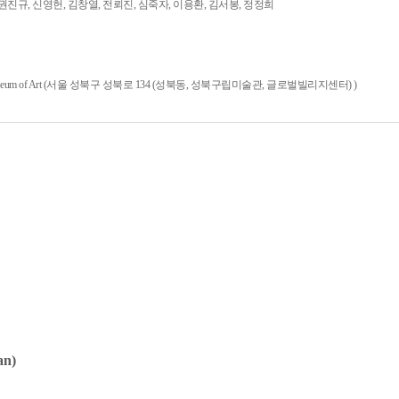
 권진규, 신영헌, 김창열, 전뢰진, 심죽자, 이용환, 김서봉, 정정희
seum of Art (서울 성북구 성북로 134 (성북동, 성북구립미술관, 글로벌빌리지센터) )
n)