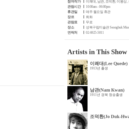
참여작가
이쾌대, 남관, 조덕환, 이봉상,
관람시간
10:00am - 06:00pm
휴관일
매주 월요일 휴관
장르
회화
관람료
무료
장소
성북구립미술관 Seongbuk Mu
연락처
02-6925-5011
Artists in This Show
이쾌대(Lee Quede)
1913년 출생
남관(Nam Kwan)
1911년 경북 청송출생
조덕환(Jo Duk-Hwa