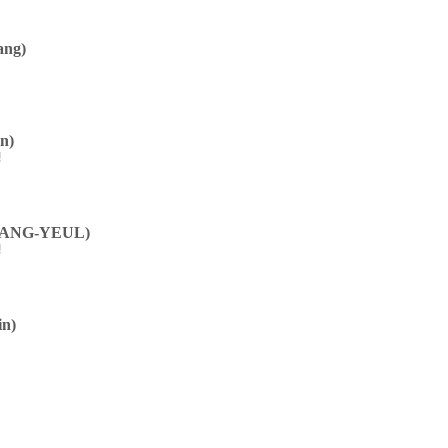
ng)
n)
생
ANG-YEUL)
생
n)