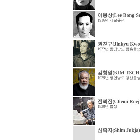
이봉상(Lee Bong-Sa
1916년 서울출생
권진규(Jinkyu Kwo
1922년 함경남도 함흥출
김창열(KIM TSCH
1929년 평안남도 맹산출
전뢰진(Cheon Roeji
1929년 출생
심죽자(Shim Jukja)