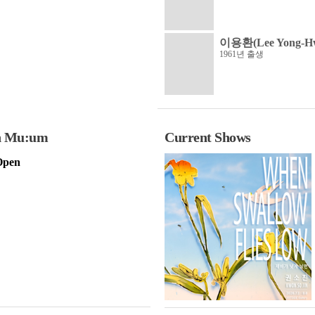
이용환(Lee Yong-H
1961년 출생
n Mu:um
Current Shows
Open