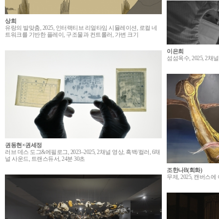
상희
유랑의 발맞춤, 2025, 인터랙티브 리얼타임 시뮬레이션, 로컬 네
트워크를 기반한 플레이, 구조물과 컨트롤러, 가변 크기
이은희
섬섬옥수, 2025, 2채널
권동현×권세정
러브 데스 도그&에필로그, 2023–2025, 2채널 영상, 흑백/컬러, 6채
널 사운드, 트랜스듀서, 24분 30초
조한나B(회화)
무제, 2025, 캔버스에 