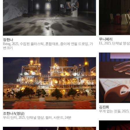
무니페리
장한나
EL, 2025, 단채널 영상
Being, 2025, 수집된 플라스틱, 혼합재료, 종이에 연필 드로잉, 가
변크기
김진희
무게 없는 것들, 2025
조한나A(영상)
우리 단지, 2025, 단채널 영상, 컬러, 사운드, 24분