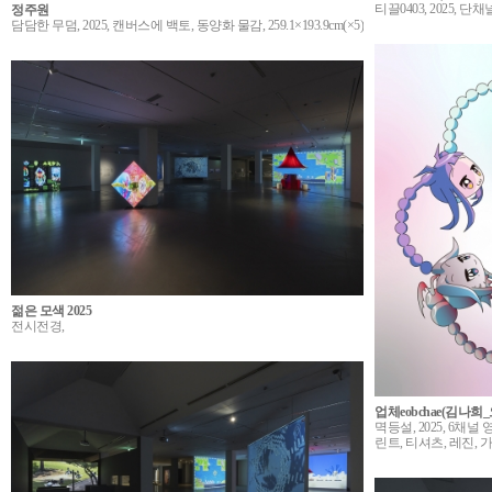
티끌0403, 2025, 단
정주원
담담한 무덤, 2025, 캔버스에 백토, 동양화 물감, 259.1×193.9cm(×5)
젊은 모색 2025
전시전경,
업체eobchae(김나희
멱등설, 2025, 6채
린트, 티셔츠, 레진, 