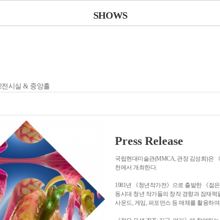
SHOWS
2전시실 & 중앙홀
Press Release
국립현대미술관(MMCA, 관장 김성희)은 《젊은
천에서 개최한다.
1981년 《청년작가전》으로 출발한 《젊
동시대 청년 작가들의 창작 경향과 잠재력을 진
사운드, 게임, 퍼포먼스 등 매체를 활용하여