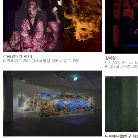
야광(김태리_전인)
강나영
다크 라이드, 2025, 단채널 영상, 컬러, 사운드, 19분
E14, 2025, 목재,
러, 2채널 사운드, 310×
다이애나랩(백구_유선