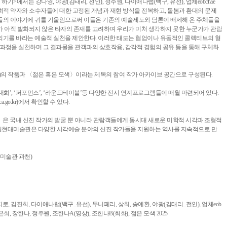
>에서는 강나영, 야광(김태리, 전인), 정주원, 다이애나랩(백구, 유선), 업체eobchae
사회적 약자와 소수자들에 대한 고정된 개념과 재현 방식을 전복하고, 돌봄과 환대의 문제
들의 이야기에 귀를 기울임으로써 이들은 기존의 예술제도와 담론이 배제해 온 주체들을
가 아직 발화되지 않은 타자의 존재를 고려하며 우리가 미처 생각하지 못한 누군가가 관람
되기를 바라는 예술적 실천을 제안한다. 이러한 태도는 협업이나 유동적인 콜렉티브의 형
 과정을 실천하며 그 결과물을 관객과의 상호작용, 감각적 경험의 공유 등을 통해 구체화
 황휘)의 작품과 〈젊은 혹은 모색〉이라는 제목의 참여 작가 아카이브 공간으로 구성된다.
 대화’, ‘퍼포먼스’, ‘라운드테이블’등 다양한 전시 연계프로그램들이 매월 마련되어 있다.
o.kr)에서 확인할 수 있다.
은 국내 신진 작가의 발굴 뿐 아니라 관람객들에게 동시대 새로운 미학적 시각과 조형적
국립현대미술관은 다양한 시각예술 분야의 신진 작가들을 지원하는 역사를 지속적으로 만
현대미술관 과천)
, 김진희, 다이애나랩(백구_유선), 무니페리, 상희, 송예환, 야광(김태리_전인), 업체eob
은희, 장한나, 정주원, 조한나A(영상), 조한나B(회화), 젊은 모색 2025