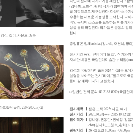
타인의 존재에 다가가기를 제안한다. <함께 하기
(김나희, 오천석, 황휘) 작가가 참여하여 
를 미학적으로 재구성한다. 다양한 소수자
수용하는 새로운 가능성을 모색한다. 나아
객인 동시에 스스로를 표현하는 예술가가 
성을 통해 확장된다. 작가들은 공동의 창작
한다.
 영상, 컬러, 사운드, 32분
중앙홀은 업체eobchae(김나희, 오천석,
전시기간 동안 ‘큐레이터 토크’, ‘작가와의
자세한 내용은 국립현대미술관 누리집(mmca.g
김성희 국립현대미술관장은 “《젊은 모색》
실험을 보여주는 전시”라며, “앞으로도 
들어 갈 계획이다”라고 밝혔다.
□ 일반인 전화 문의: 02-2188-6000 (국립
아크릴릭 물감, 230×200cm(×2)
전시제목
젊은 모색 2025: 지금, 여기
전시기간
2025.04.24(목) - 2025.10.12(일)
참여작가
강나영, 권동현×권세정, 김을지로
chae(김나희_오천석_황희), 이
관람시간
화~일요일 10:00am - 06:00pm