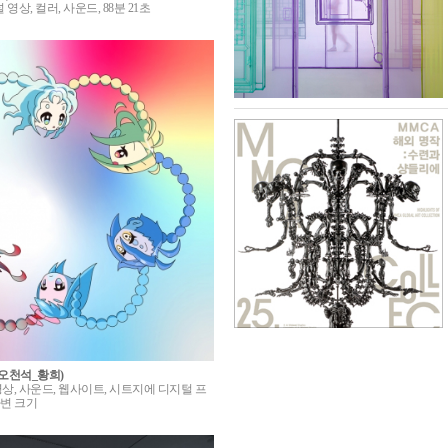
채널 영상, 컬러, 사운드, 88분 21초
_오천석_황희)
널 영상, 사운드, 웹사이트, 시트지에 디지털 프
가변 크기