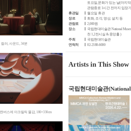
토요일,문화가 있는 날(마지막주 수
관람종료 1시간 전까지 입장
휴관일
월요일 휴관
장르
회화, 조각, 영상, 설치 등
관람료
2,000원
장소
국립현대미술관 National Mus
천 1,2전시실 & 중앙홀 )
주최
국립현대미술관
, 컬러, 사운드, 34분
연락처
02-2188-6000
Artists in This Show
국립현대미술관(National Mu
, 캔버스에 아크릴릭 물감, 180×330cm