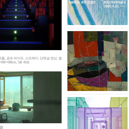
 스티로폼, 금속 파이프, 스프레이, 단채널 영상, 컬
680×688cm, 5분 46초
)