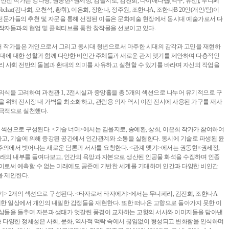
는 신진 작가는 강나영, 권동현×권세정, 김을지로, 김진희, 다이애나랩(백구, 유선), 무니페
obchae(김나희, 오천석, 황휘), 이은희, 장한나, 정주원, 조한나A, 조한나B 20인(개인/팀)이
전문가들의 추천 및 자문을 통해 선정된 이들은 문화예술 현장에서 동시대 예술가로서 다
작자들과의 협업 및 콜렉티브를 통한 창작물을 선보이고 있다.
에서 작가들은 개인으로서 그리고 동시대 청년으로서 마주한 시대의 감각과 고민을 재현하
시대에 대한 성찰과 함께 다양한 비인간 주체들과 새로운 관계 맺기를 제안하며 다층적인
리 사회 전반의 돌봄과 환대의 의미를 사유하고 실천할 수 있기를 바라며 자신의 작업을
의식을 고려하여 과천관 1, 2전시실과 중앙홀을 총 5개의 섹션으로 나누어 유기적으로 구
을 위해 전시장 내 가벽을 최소화하고, 관람용 의자 역시 이전 전시에 사용된 가구를 재사
적극적으로 실천했다.
개의 섹션으로 구성된다. <기술 너머>에서는 김을지로, 송예환, 상희, 이은희 작가가 참여하여
고, 기술에 의해 증강된 공간에서 인간관계와 소통을 실험한다. 동시에 기술로 파생된 윤
주의에서 벗어나는 새로운 담론과 서사를 요청한다. <관계 맺기>에서는 권동현×권세정,
 아래의 내부를 들여다보고, 인간의 욕망과 자본으로 생산된 인공물 화석을 수집하며 인종
이로써 예측할 수 없는 미래에도 공존에 기반한 세계를 기대하며 인간과 다양한 비인간
을 제안한다.
기> 2개의 섹션으로 구성된다. <타자로서 타자에게>에서는 무니페리, 김진희, 조한나A
재한 일상에서 개인의 내밀한 감정들을 재현한다. 또한 떠나온 고향으로 돌아가지 못한 이
 삶들을 들추며 자본과 생태가 엇갈린 풍경이 교차하는 고향의 서사와 이미지들을 담아낸
계급 등 다양한 정체성은 사회, 문화, 역사적 맥락 속에서 끊임없이 형성되고 변화함을 인식하며