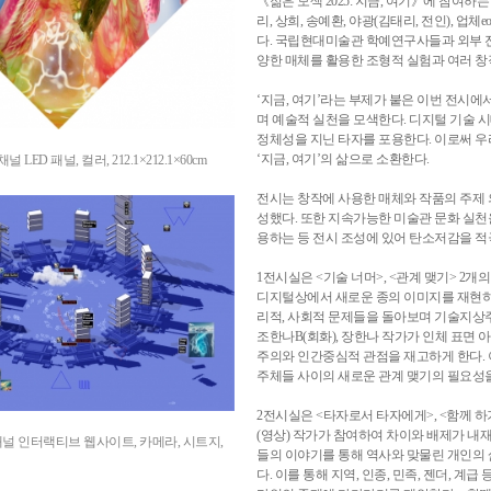
《젊은 모색 2025: 지금, 여기》에 참여하
리, 상희, 송예환, 야광(김태리, 전인), 업체e
다. 국립현대미술관 학예연구사들과 외부 
양한 매체를 활용한 조형적 실험과 여러 창
‘지금, 여기’라는 부제가 붙은 이번 전시
며 예술적 실천을 모색한다. 디지털 기술 
정체성을 지닌 타자를 포용한다. 이로써 우
‘지금, 여기’의 삶으로 소환한다.
널 LED 패널, 컬러, 212.1×212.1×60cm
전시는 창작에 사용한 매체와 작품의 주제 
성했다. 또한 지속가능한 미술관 문화 실천
용하는 등 전시 조성에 있어 탄소저감을 
1전시실은 <기술 너머>, <관계 맺기> 2
디지털상에서 새로운 종의 이미지를 재현하
리적, 사회적 문제들을 돌아보며 기술지상
조한나B(회화), 장한나 작가가 인체 표면
주의와 인간중심적 관점을 재고하게 한다. 
주체들 사이의 새로운 관계 맺기의 필요성
2전시실은 <타자로서 타자에게>, <함께 하
(영상) 작가가 참여하여 차이와 배제가 내
 2채널 인터랙티브 웹사이트, 카메라, 시트지,
들의 이야기를 통해 역사와 맞물린 개인의
다. 이를 통해 지역, 인종, 민족, 젠더, 