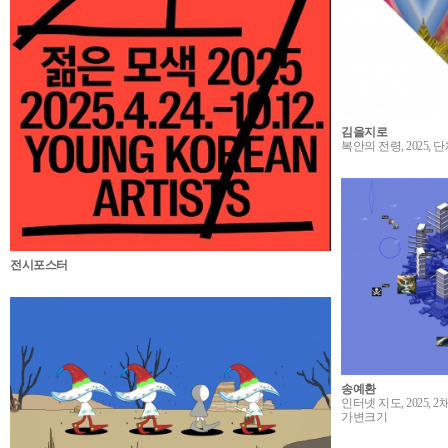
김을지로
복안의 전령, 2025, 단채
전시포스터
송예환
인터넷 지도, 2025,
가변크기