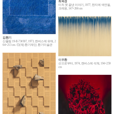
최욱경
미처 못 끝낸 이야기, 1977, 한지에 색연필,
크레용, 147×266 cm
김환기
산울림 19-II-73#307, 1973, 캔버스에 유채, 2
64×213 cm. ⓒ(재) 환기재단, 환기미술관
이우환
선으로부터, 1974, 캔버스에 석채, 194×259
cm