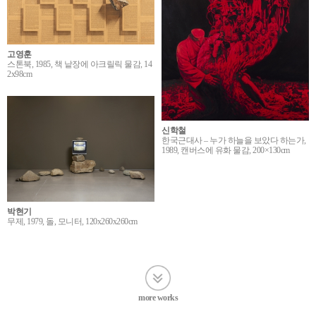
고영훈
스톤북, 1985, 책 낱장에 아크릴릭 물감, 14
2x98cm
신학철
한국근대사 – 누가 하늘을 보았다 하는가,
1989, 캔버스에 유화 물감, 200×130cm
박현기
무제, 1979, 돌, 모니터, 120x260x260cm
more works